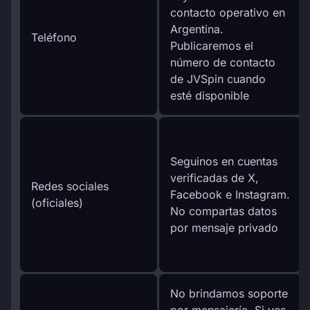
contacto operativo en
Argentina.
Teléfono
Publicaremos el
número de contacto
de JVSpin cuando
esté disponible
Seguinos en cuentas
verificadas de X,
Redes sociales
Facebook e Instagram.
(oficiales)
No compartas datos
por mensaje privado
No brindamos soporte