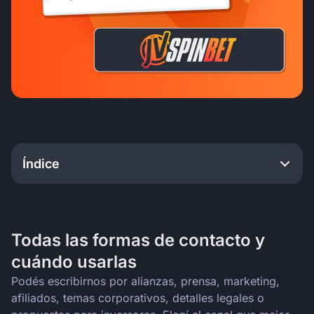
Índice
Todas las formas de contacto y
cuándo usarlas
Podés escribirnos por alianzas, prensa, marketing,
afiliados, temas corporativos, detalles legales o