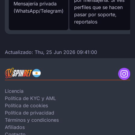
por mensajería. Si ves
Mensajería privada
perfiles que se hacen
(WhatsApp/Telegram)
pasar por soporte,
reportalos
Actualizado:
Thu, 25 Jun 2026 09:41:00
Licencia
Política de KYC y AML
Política de cookies
Política de privacidad
Términos y condiciones
Afiliados
Contacto