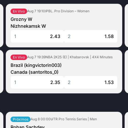
Aug 7
19:10
IPBL. Pro Division – Women
En Vivo
Grozny W
Nizhnekamsk W
1
2.43
2
1.58
Aug 7
19:39
NBA 2K25 (E) | Khabarovsk | 4X4 Minutes
En Vivo
Brazil (kingvictorin003)
Canada (santoritos_0)
1
2.35
2
1.53
Aug 8
00:00
UTR Pro Tennis Series | Men
Próximos
Rohan Sachdev