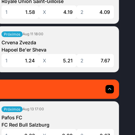
Royale Union Saint-Gilloise
1
1.58
X
4.19
2
4.09
Aug 11
18:00
Próximos
Crvena Zvezda
Hapoel Be'er Sheva
1
1.24
X
5.21
2
7.67
Aug 13
17:00
Próximos
Pafos FC
FC Red Bull Salzburg