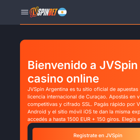
Bienvenido a JVSpin
casino online
JVSpin Argentina es tu sitio oficial de apuest
licencia internacional de Curaçao. Apostás en v
competitivas y cifrado SSL. Pagás rápido por Vi
Android y el sitio móvil iOS te dan la misma ex
accedés a hasta 1500 EUR + 150 giros. Elegís en
Registrate en JVSpin