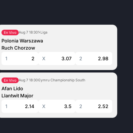
Aug 7
18:30
1 Liga
En Vivo
Polonia Warszawa
Ruch Chorzow
1
2
X
3.07
2
2.98
Aug 7
18:30
Cymru Championship South
En Vivo
Afan Lido
Llantwit Major
1
2.14
X
3.5
2
2.52