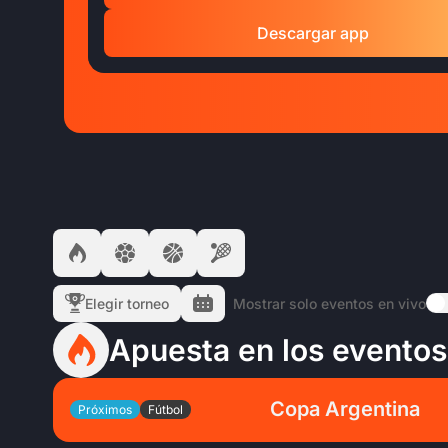
Descargar app
Elegir torneo
Mostrar solo eventos en vivo
Apuesta en los evento
Copa Argentina
Próximos
Fútbol