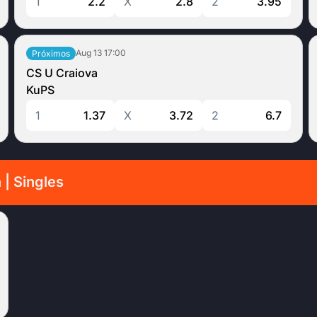
1
2.2
X
2.8
2
3.95
Aug 13
17:00
Próximos
CS U Craiova
KuPS
1
1.37
X
3.72
2
6.7
 | Singles