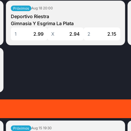
Aug 18
20:00
Próximos
Deportivo Riestra
Gimnasia Y Esgrima La Plata
1
2.99
X
2.94
2
2.15
Aug 15
19:30
Próximos