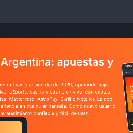
 Argentina: apuestas y
as deportivas y casino desde 2020, operando bajo
ivo, eSports, casino y casino en vivo, con cuotas
sa, Mastercard, AstroPay, Skrill o Neteller. La app
periencia en cualquier pantalla. Como nuevo usuario,
tretenimiento confiable y fácil de usar.