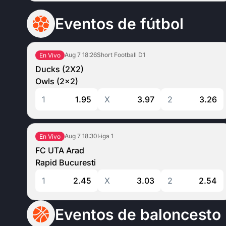
Eventos de fútbol
Aug 7
18:26
Short Football D1
En Vivo
Ducks (2X2)
Owls (2×2)
1
1.95
X
3.97
2
3.26
Aug 7
18:30
Liga 1
En Vivo
FC UTA Arad
Rapid Bucuresti
1
2.45
X
3.03
2
2.54
Eventos de baloncesto