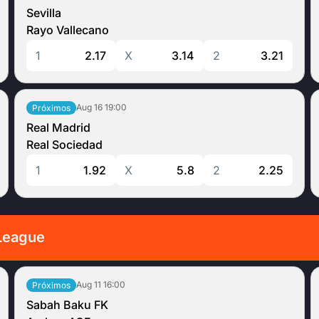
Sevilla
Rayo Vallecano
1
2.17
X
3.14
2
3.21
Aug 16
19:00
Próximos
Real Madrid
Real Sociedad
1
1.92
X
5.8
2
2.25
League
Aug 11
16:00
Próximos
Sabah Baku FK